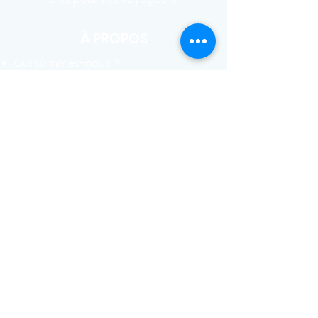
À PROPOS
Qui sommes-nous ?
Avis clients
Nous contacter
LOCATIONS
Propriétaires : Nos formules
Locations sur Airbnb
Locations vélos VTC
BOUTIQUE
Draps
Serviettes