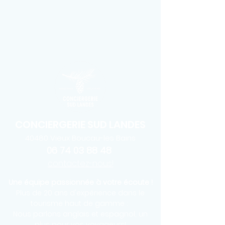
CONCIERGERIE SUD LANDES
40480
Vieux Boucau-les Bains
06 74 03 88 48
contactez-nous!
Une équipe passionnée à votre écoute !
Plus de 20 ans d'expérience dans le
tourisme haut de gamme :
Nous parlons anglais et espagnol, un
plus pour vos voyageurs!