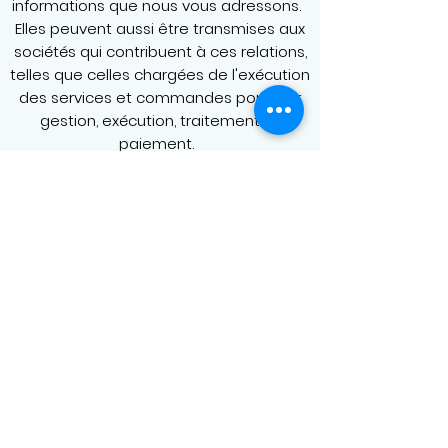
informations que nous vous adressons.
Elles peuvent aussi être transmises aux
sociétés qui contribuent à ces relations,
telles que celles chargées de l'exécution
des services et commandes pour leur
gestion, exécution, traitement et
paiement.
Ces informations et données sont
également conservées à des fins de
sécurité, afin de respecter les
obligations légales et réglementaires.
Conformément à la loi du 6 janvier 1978,
vous disposez d'un droit d'accès, de
rectification et d'opposition aux
informations nominatives et aux
données personnelles vous concernant,
directement sur le site Internet.
Article 12 - Archivage Preuve
La société Conciergerie Sud Landes